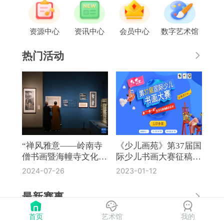
资源中心
资讯中心
会员中心
数字艺术馆
热门活动
“禅风雅意——岭南寺
《少儿画苑》第37届国
僧书画暨海幢寺文化
际少儿书画大赛征稿通
展”在国博开幕
知
2024-07-26
2023-01-12
最新赛事
首页
艺术馆
我的
《奔流·小作家》第8届全国中