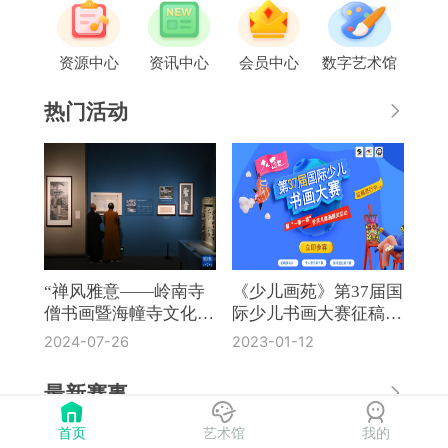
资源中心
资讯中心
会员中心
数字艺术馆
热门活动
“禅风雅意——岭南寺
《少儿画苑》第37届国
僧书画暨海幢寺文化
际少儿书画大赛征稿通
展”在国博开幕
知
2024-07-26
2023-01-12
最新赛事
首页
艺术馆
我的
《奔流·小作家》第8届全国中