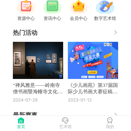
资源中心
资讯中心
会员中心
数字艺术馆
热门活动
“禅风雅意——岭南寺
《少儿画苑》第37届国
僧书画暨海幢寺文化
际少儿书画大赛征稿通
展”在国博开幕
知
2024-07-26
2023-01-12
最新赛事
首页
艺术馆
我的
《奔流·小作家》第8届全国中