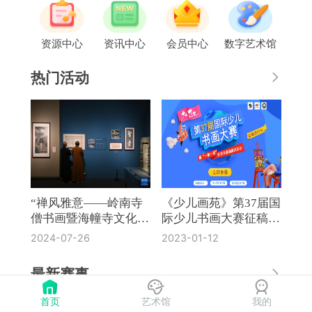
资源中心
资讯中心
会员中心
数字艺术馆
热门活动
“禅风雅意——岭南寺
《少儿画苑》第37届国
僧书画暨海幢寺文化
际少儿书画大赛征稿通
展”在国博开幕
知
2024-07-26
2023-01-12
最新赛事
首页
艺术馆
我的
《奔流·小作家》第8届全国中