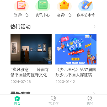
资源中心
资讯中心
会员中心
数字艺术馆
热门活动
“禅风雅意——岭南寺
《少儿画苑》第37届国
僧书画暨海幢寺文化
际少儿书画大赛征稿通
展”在国博开幕
知
2024-07-26
2023-01-12
最新赛事
首页
艺术馆
我的
《奔流·小作家》第8届全国中