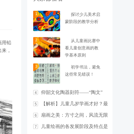
1
探讨少儿美术启
蒙阶段的教学分析
2
从儿童画比赛中
画用铅
看儿童创意画的教
出来，
学基本原则
3
初学书法，避免
这些常见错误！
仰韶文化陶器刻符——“陶文”
4
【解析】儿童几岁学画才好？最
5
佳年龄竟然是……
扇画之美：方寸之间，风流无限
6
儿童绘画的各发展阶段及特点是
7
什么？