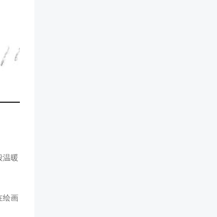
段温暖
在绘画