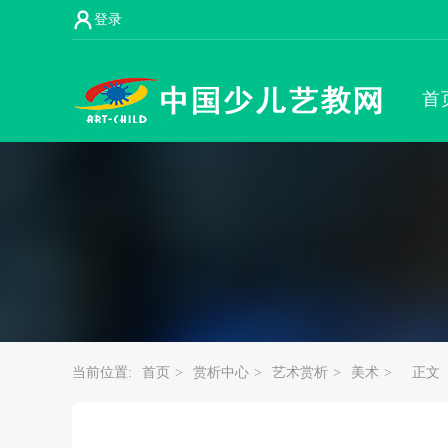
登录
首
当前位置:
首页 >
赏析中心 >
艺术赏析 >
美术 >
正文