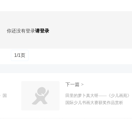
你还没有登录
请登录
1/1页
下一篇 >
》国
田里的萝卜真大呀——《少儿画苑》
国际少儿书画大赛获奖作品赏析