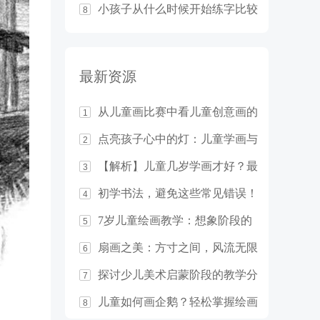
小孩子从什么时候开始练字比较
8
合适？
最新资源
从儿童画比赛中看儿童创意画的
1
教学基本原则
点亮孩子心中的灯：儿童学画与
2
想象力的培养
【解析】儿童几岁学画才好？最
3
佳年龄竟然是……
初学书法，避免这些常见错误！
4
7岁儿童绘画教学：想象阶段的
5
启发与指导
扇画之美：方寸之间，风流无限
6
探讨少儿美术启蒙阶段的教学分
7
析
儿童如何画企鹅？轻松掌握绘画
8
技巧！