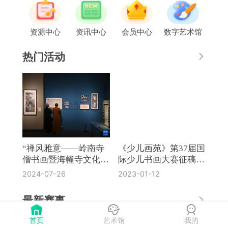
资源中心
资讯中心
会员中心
数字艺术馆
热门活动
“禅风雅意——岭南寺
《少儿画苑》第37届国
僧书画暨海幢寺文化
际少儿书画大赛征稿通
展”在国博开幕
知
2024-07-26
2023-01-12
最新赛事
首页
艺术馆
我的
《奔流·小作家》第8届全国中