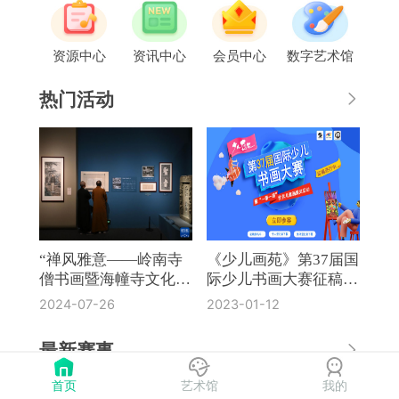
资源中心
资讯中心
会员中心
数字艺术馆
热门活动
“禅风雅意——岭南寺
《少儿画苑》第37届国
僧书画暨海幢寺文化
际少儿书画大赛征稿通
展”在国博开幕
知
2024-07-26
2023-01-12
最新赛事
首页
艺术馆
我的
《奔流·小作家》第8届全国中