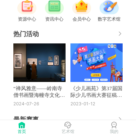
资源中心
资讯中心
会员中心
数字艺术馆
热门活动
“禅风雅意——岭南寺
《少儿画苑》第37届国
僧书画暨海幢寺文化
际少儿书画大赛征稿通
展”在国博开幕
知
2024-07-26
2023-01-12
最新赛事
首页
艺术馆
我的
《奔流·小作家》第8届全国中