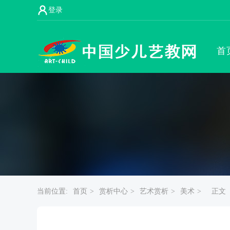
登录
首
当前位置:
首页 >
赏析中心 >
艺术赏析 >
美术 >
正文