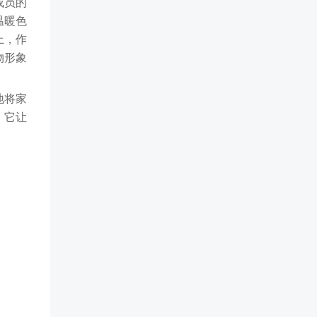
成员的
温暖色
上，作
物形象
地将家
。它让
。