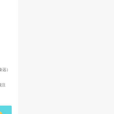
秦远）
须注