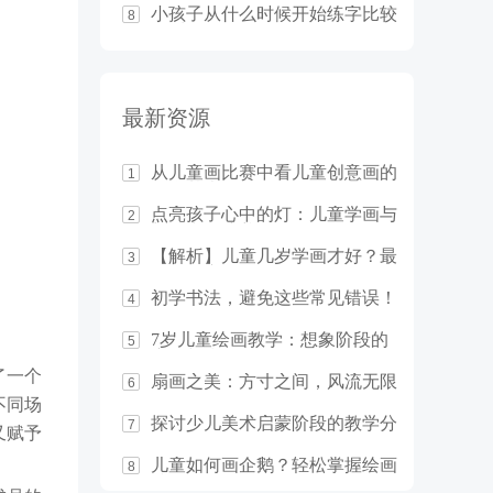
小孩子从什么时候开始练字比较
8
合适？
最新资源
从儿童画比赛中看儿童创意画的
1
教学基本原则
点亮孩子心中的灯：儿童学画与
2
想象力的培养
【解析】儿童几岁学画才好？最
3
佳年龄竟然是……
初学书法，避免这些常见错误！
4
7岁儿童绘画教学：想象阶段的
5
启发与指导
了一个
扇画之美：方寸之间，风流无限
6
不同场
探讨少儿美术启蒙阶段的教学分
7
又赋予
析
儿童如何画企鹅？轻松掌握绘画
8
技巧！