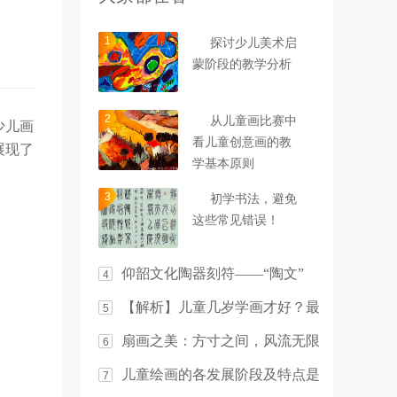
1
探讨少儿美术启
蒙阶段的教学分析
2
从儿童画比赛中
少儿画
看儿童创意画的教
展现了
学基本原则
3
初学书法，避免
这些常见错误！
仰韶文化陶器刻符——“陶文”
4
【解析】儿童几岁学画才好？最
5
佳年龄竟然是……
扇画之美：方寸之间，风流无限
6
儿童绘画的各发展阶段及特点是
7
什么？