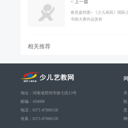
< 上一篇
春意盎然图--《少儿画苑》国际
书画大赛作品赏析
相关推荐
地址：河南省郑州市政七街13号
关
邮编：450008
联
电话：0371-87000158
意
传真：0371-87000158
网