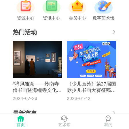
资源中心
资讯中心
会员中心
数字艺术馆
热门活动
“禅风雅意——岭南寺
《少儿画苑》第37届国
僧书画暨海幢寺文化
际少儿书画大赛征稿通
展”在国博开幕
知
2024-07-26
2023-01-12
最新赛事
首页
艺术馆
我的
《奔流·小作家》第8届全国中