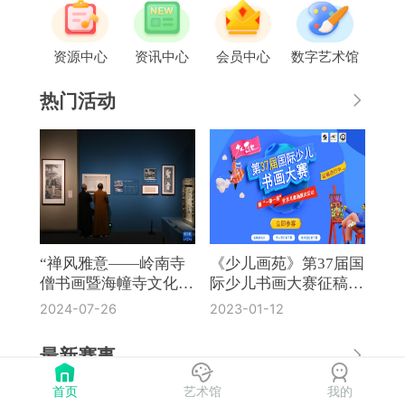
资源中心
资讯中心
会员中心
数字艺术馆
热门活动
“禅风雅意——岭南寺
《少儿画苑》第37届国
僧书画暨海幢寺文化
际少儿书画大赛征稿通
展”在国博开幕
知
2024-07-26
2023-01-12
最新赛事
首页
艺术馆
我的
《奔流·小作家》第8届全国中