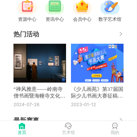
资源中心
资讯中心
会员中心
数字艺术馆
热门活动
“禅风雅意——岭南寺
《少儿画苑》第37届国
僧书画暨海幢寺文化
际少儿书画大赛征稿通
展”在国博开幕
知
2024-07-26
2023-01-12
最新赛事
首页
艺术馆
我的
《奔流·小作家》第8届全国中