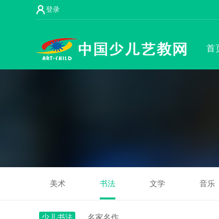
登录
首
美术
书法
文学
音乐
少儿书法
名家名作