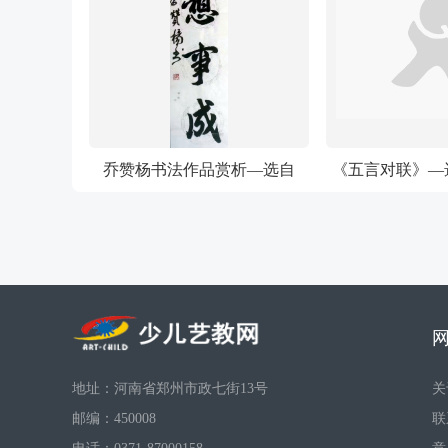
乔赞杨书法作品赏析—选自
《五言对联》—
《少儿画苑》国际少儿书画大
苑》国际少
赛
地址：河南省郑州市政七街13号
关
邮编：450008
联