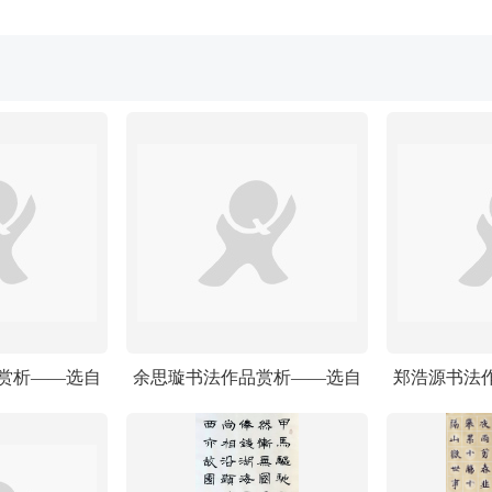
赏析——选自
余思璇书法作品赏析——选自
郑浩源书法
际少儿书画大
《少儿画苑》国际少儿书画大
《少儿画苑
赛