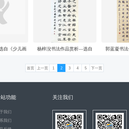
选自《少儿画
杨梓淣书法作品赏析—选自
郭蓝凝书法
儿书画大赛
《少儿画苑》国际少儿书画大
《少儿画苑
首页
上一页
1
2
3
4
5
下一页
赛
网站功能
关注我们
于我们
系我们