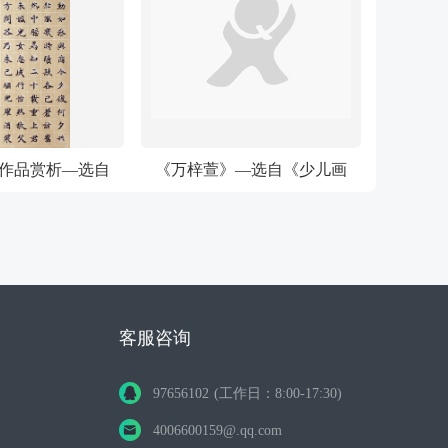
作品赏析—选自
《万梓萱》—选自《少儿画
》国际少儿书画大
苑》国际少儿书画大赛
赛
客服咨询
97656102 (工作日：8:00-17:30)
4006600159@.qq.com