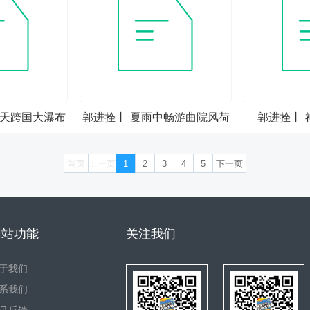
德天跨国大瀑布
郭进拴丨 夏雨中畅游曲院风荷
郭进拴丨 
首页
上一页
1
2
3
4
5
下一页
网站功能
关注我们
于我们
系我们