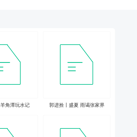
 羊角潭玩水记
郭进拴丨盛夏 雨谒张家界