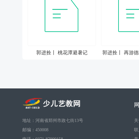
郭进拴丨 桃花潭避暑记
郭进拴丨 再游
地址：河南省郑州市政七街13号
关
邮编：450008
联