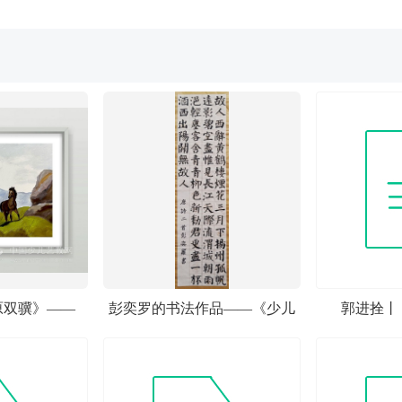
原双骥》——
彭奕罗的书法作品——《少儿
郭进拴丨
际少儿书画大
画苑》国际少儿书画大赛作品
赏析
赏析