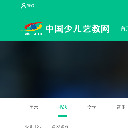
登录
首
美术
书法
文学
音乐
少儿书法
名家名作