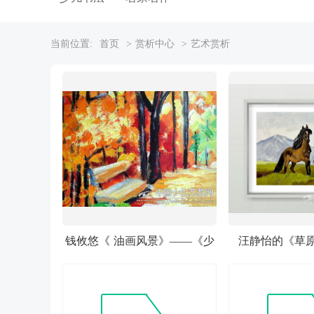
当前位置:
首页
> 赏析中心
> 艺术赏析
钱攸悠《 油画风景》——《少
汪静怡的《草
儿画苑》国际少儿书画大赛作
《少儿画苑》国
品赏析
赛作品